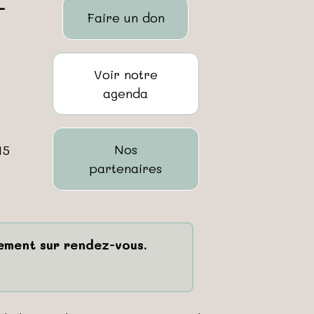
-
Faire un don
Voir notre
agenda
Nos
15
partenaires
uement sur rendez-vous.