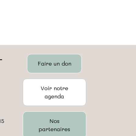
-
Faire un don
Voir notre
agenda
Nos
15
partenaires